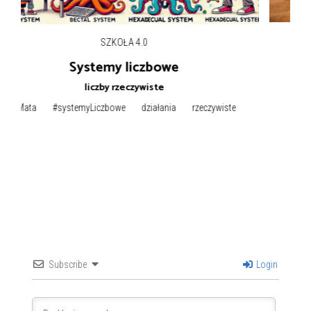
INNE
ŁA 4.0
Jak mogę po
 liczbowe
Razem możemy zminić
zeczywiste
#akcje
e
działania
rzeczywiste
Subscribe
Login