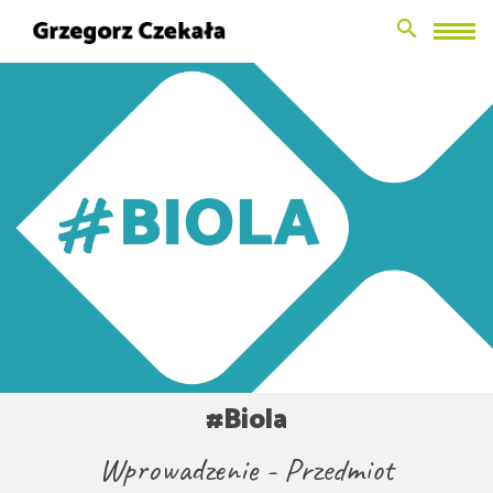
Search Button
Search
for:
#Biola
Wprowadzenie - Przedmiot