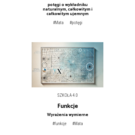
potęgi o wykładniku
naturalnym, całkowitym i
całkowitym ujemnym
#Mata
#potęgi
SZKOŁA 4.0
Funkcje
Wyrażenia wymierne
#funkcje
#Mata