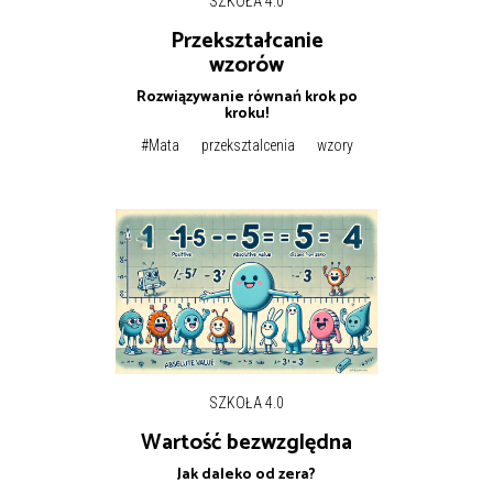
SZKOŁA 4.0
Przekształcanie
wzorów
Rozwiązywanie równań krok po
kroku!
#Mata
przeksztalcenia
wzory
SZKOŁA 4.0
Wartość bezwzględna
Jak daleko od zera?