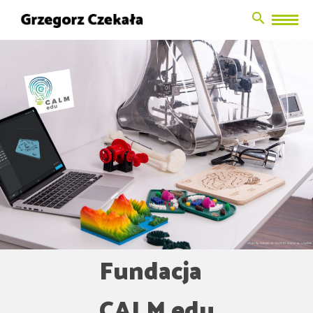
Search Button
Search
for:
Fundacja
CALM edu