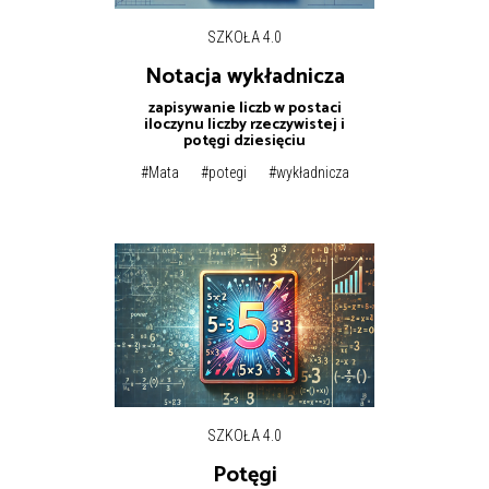
SZKOŁA 4.0
Notacja wykładnicza
zapisywanie liczb w postaci
iloczynu liczby rzeczywistej i
potęgi dziesięciu
#Mata
#potegi
#wykładnicza
SZKOŁA 4.0
Potęgi