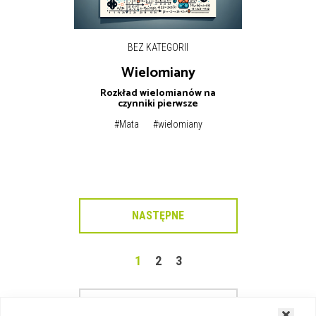
BEZ KATEGORII
Wielomiany
Rozkład wielomianów na
czynniki pierwsze
#Mata
#wielomiany
NASTĘPNE
1
2
3
POPRZEDNIE